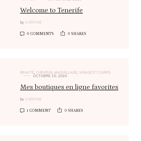
Welcome to Tenerife
by
CHÉRYNE
0 COMMENTS
0 SHARES
BEAUTÉ
,
CHEVEUX
,
MAQUILLAGE
,
VISAGE ET CORPS
OCTOBRE 10, 2020
Mes boutiques en ligne favorites
by
CHÉRYNE
1 COMMENT
0 SHARES