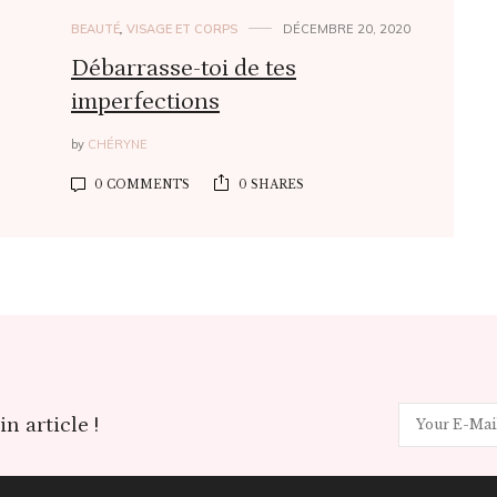
BEAUTÉ
,
VISAGE ET CORPS
DÉCEMBRE 20, 2020
Débarrasse-toi de tes
imperfections
by
CHÉRYNE
0 COMMENTS
0 SHARES
n article !